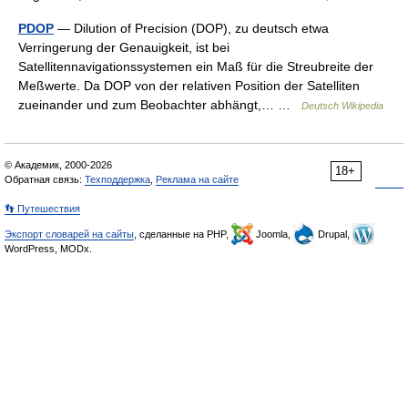
PDOP
— Dilution of Precision (DOP), zu deutsch etwa
Verringerung der Genauigkeit, ist bei
Satellitennavigationssystemen ein Maß für die Streubreite der
Meßwerte. Da DOP von der relativen Position der Satelliten
zueinander und zum Beobachter abhängt,… …
Deutsch Wikipedia
© Академик, 2000-2026
18+
Обратная связь:
Техподдержка
,
Реклама на сайте
👣 Путешествия
Экспорт словарей на сайты
, сделанные на PHP,
Joomla,
Drupal,
WordPress, MODx.